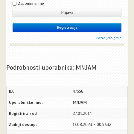
Zapomni si me
Prijava
Registracija
Pozabljeno geslo
Podrobnosti uporabnika: MNJAM
ID:
47556
Uporabniško ime:
MNJAM
Registriran od
27.01.2014
Zadnji dostop:
17.08.2023 - 00:57:32